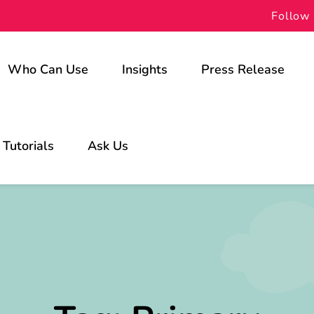
Follow 
Who Can Use
Insights
Press Release
For Schools
Tutorials
Ask Us
For Students