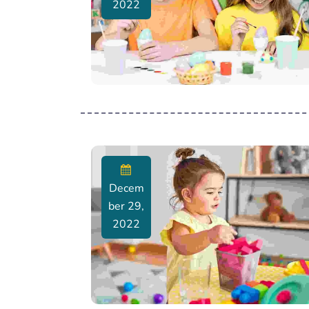
2022
Decem
Ber 29,
2022