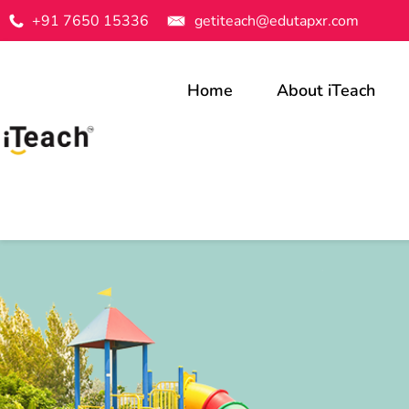
+91 7650 15336
getiteach@edutapxr.com
Home
About iTeach